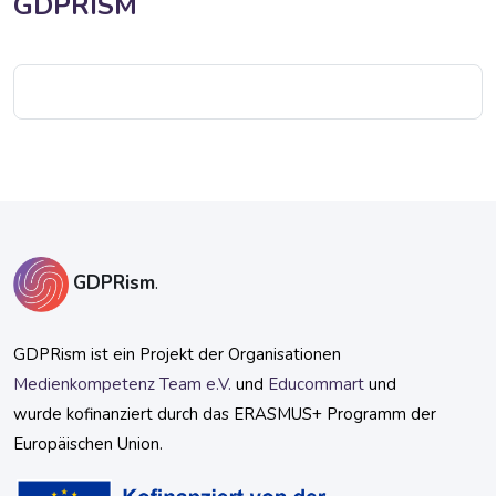
GDPRISM
Blöcke
Blöcke
Blöcke
GDPRism
.
GDPRism ist ein Projekt der Organisationen
Medienkompetenz Team e.V.
und
Educommart
und
wurde kofinanziert durch das ERASMUS+ Programm der
Europäischen Union.