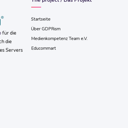
The project / Das Projekt
Startseite
Über GDPRism
p
für die
Medienkompetenz Team e.V.
ch die
Educommart
ses Servers