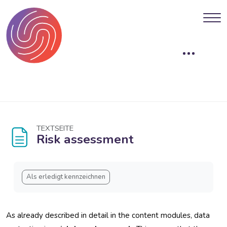
Blöcke
Zum Hauptinhalt
TEXTSEITE
Risk assessment
Blöcke
Abschlussbedingungen
Als erledigt kennzeichnen
As already described in detail in the content modules, data