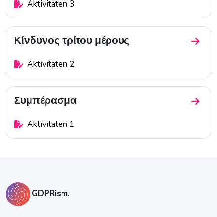
Aktivitäten 3
Κίνδυνος τρίτου μέρους
Zum Ab
Aktivitäten 2
Συμπέρασμα
Zum A
Aktivitäten 1
Blöcke
Blöcke
GDPRism
.