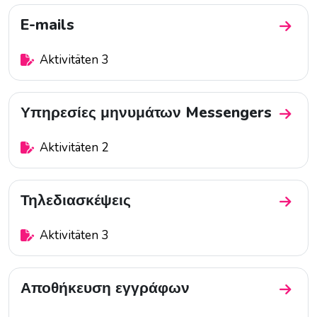
E-mails
Zum Ab
Aktivitäten 3
Υπηρεσίες μηνυμάτων Messengers
Zum A
Aktivitäten 2
Τηλεδιασκέψεις
Zum Ab
Aktivitäten 3
Αποθήκευση εγγράφων
Zum A